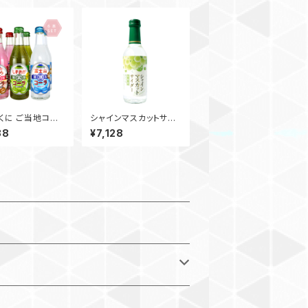
くに ご当地コー
シャインマスカットサイ
本セット
ダー 240ml ビン / 2
38
¥7,128
0本入