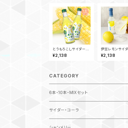
とうもろこしサイダー
伊豆レモンサイダ
240ml ビン / 6本入
40ml ビン / 6
¥2,138
¥2,138
CATEGORY
6本・10本・MIXセット
サイダー・コーラ
ご当地果汁サイダーシリーズ
シャンメリー