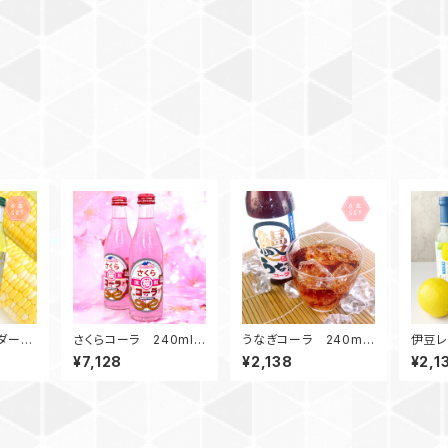
イダー
さくらコーラ 240mlビ
うなぎコーラ 240ml
伊豆レ
6本入
ン / 20本入
/ 6本入
40ml
¥7,128
¥2,138
¥2,1