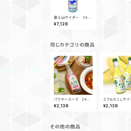
富士山サイダー 240
ml ビン / 20本入
¥7,128
同じカテゴリの商品
パクチーコーラ 240
とうもろこしサ
ml ビン / 6本入
240ml ビン / 
¥2,138
¥2,138
その他の商品