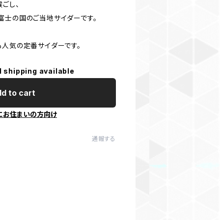
喉ごし、
富士の国のご当地サイダーです。
も人気の定番サイダーです。
l shipping available
d to cart
にお住まいの方向け
通報する