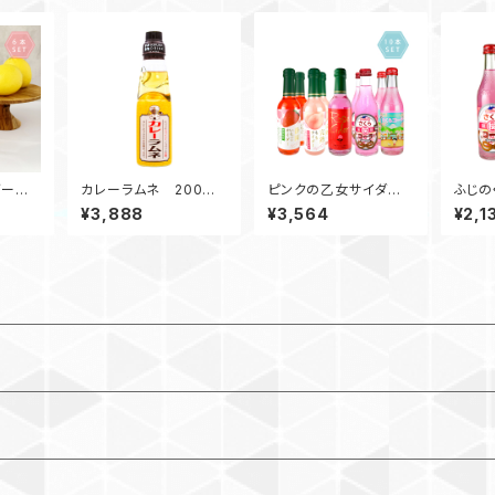
ー 2
カレーラムネ 200ml
ピンクの乙女サイダー・
ふじの
本入
ビン / 18本入
コーラ 10本セット
ラ 6
¥3,888
¥3,564
¥2,1