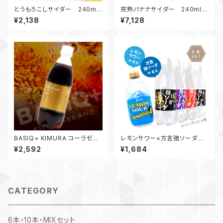
とうもろこしサイダー 240ml
完熟バナナサイダー 240ml
ビン / 6本入
ビン / 20本入
¥2,138
¥7,128
BASIQ+ KIMURA コーラゼ
レモンサワー×方言強ソーダお
ロ 500ml PET / 24本入
試しセット 300ml ビン4本・5
¥2,592
¥1,684
00ml PET4本 / 8本入
CATEGORY
6本・10本・MIXセット