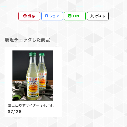
保存
シェア
LINE
ポスト
最近チェックした商品
富士山ゆずサイダー 240ml ビ
ン / 20本入
¥7,128