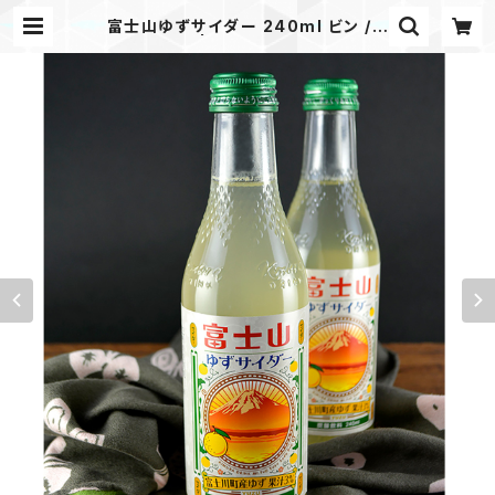
富士山ゆずサイダー 240ml ビン / 2
0本入 | 木村飲料BASE店